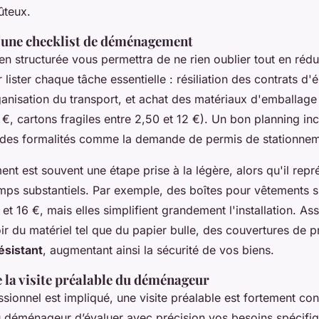
ûteux.
'une checklist de déménagement
en structurée vous permettra de ne rien oublier tout en rédui
ster chaque tâche essentielle : résiliation des contrats d'éle
ganisation du transport, et achat des matériaux d'emballage
€, cartons fragiles entre 2,50 et 12 €). Un bon planning in
 des formalités comme la demande de permis de stationnem
nt est souvent une étape prise à la légère, alors qu'il repr
mps substantiels. Par exemple, des boîtes pour vêtements s
 et 16 €, mais elles simplifient grandement l'installation. A
r du matériel tel que du papier bulle, des couvertures de 
ésistant
, augmentant ainsi la sécurité de vos biens.
 la visite préalable du déménageur
sionnel est impliqué, une visite préalable est fortement con
 déménageur d’évaluer avec précision vos besoins spécifiq