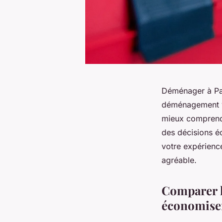
Déménager à Par
déménagement vo
mieux comprendr
des décisions é
votre expérien
agréable.
Comparer l
économise