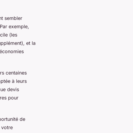
nt sembler
 Par exemple,
ile (les
pplément), et la
s économies
urs centaines
ptée à leurs
que devis
ires pour
portunité de
 votre