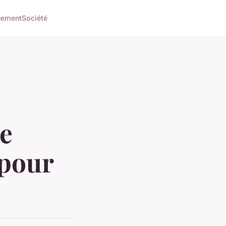
nement
Société
e
 pour