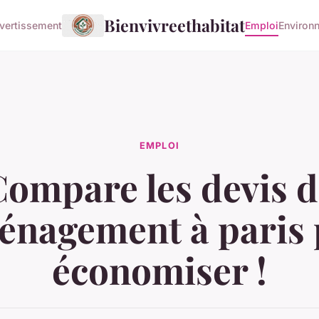
Bienvivreethabitat
vertissement
Emploi
Environ
EMPLOI
Compare les devis d
nagement à paris
économiser !