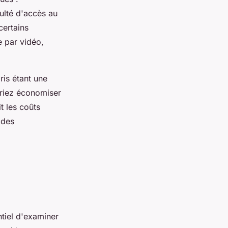
ulté d'accès au
certains
e par vidéo,
is étant une
urriez économiser
t les coûts
 des
entiel d'examiner