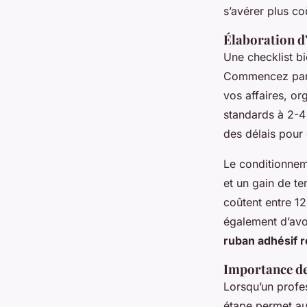
s’avérer plus co
Élaboration d
Une checklist bi
Commencez par li
vos affaires, or
standards à 2-4 
des délais pour
Le conditionneme
et un gain de te
coûtent entre 12
également d’avoi
ruban adhésif r
Importance de
Lorsqu’un profes
étape permet au