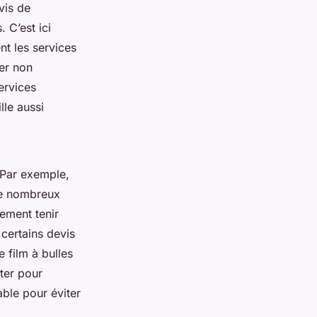
vis de
 C’est ici
nt les services
er non
ervices
le aussi
 Par exemple,
de nombreux
lement tenir
certains devis
 film à bulles
ter pour
able pour éviter