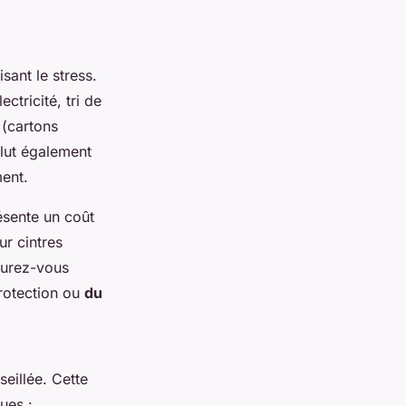
sant le stress.
ctricité, tri de
 (cartons
clut également
ent.
ésente un coût
ur cintres
ssurez-vous
protection ou
du
seillée. Cette
ues :