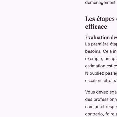
déménagement à 
Les étapes
efficace
Évaluation de
La première ét
besoins. Cela in
exemple, un app
estimation est es
N'oubliez pas é
escaliers étroi
Vous devez égal
des professionne
camion et respe
contrario, faire