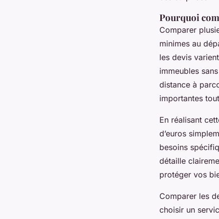
Pourquoi comp
Comparer plusieu
minimes au dépa
les devis varien
immeubles sans 
distance à parc
importantes tout
En réalisant cet
d’euros simplem
besoins spécifi
détaille clairem
protéger vos bi
Comparer les dev
choisir un servi