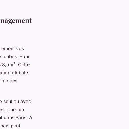
ménagement
isément vos
es cubes. Pour
 28,5m³. Cette
sation globale.
omme des
é seul ou avec
s, louer un
t dans Paris. À
 mais peut