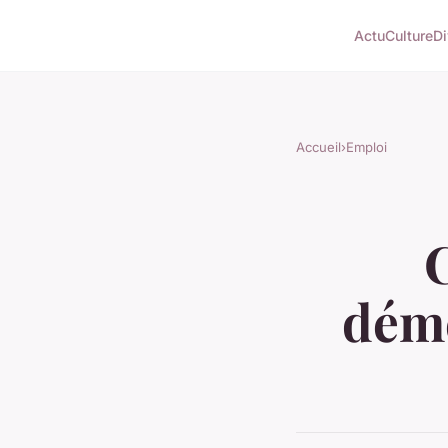
Actu
Culture
Di
Accueil
›
Emploi
démé