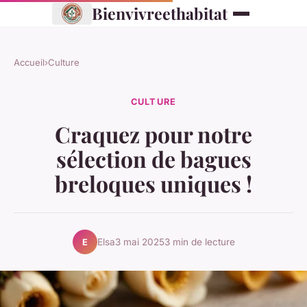
Bienvivreethabitat
Accueil
›
Culture
CULTURE
Craquez pour notre
sélection de bagues
breloques uniques !
Elsa
3 mai 2025
3 min de lecture
E